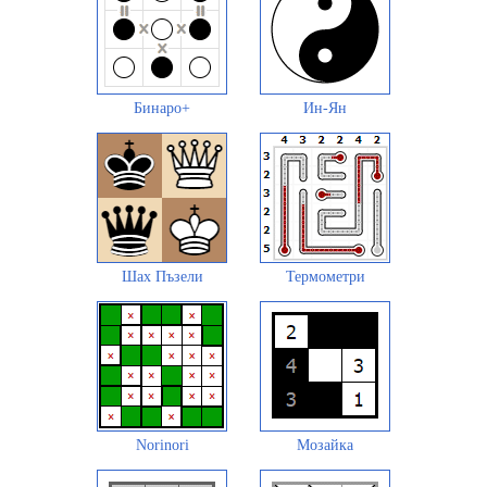
Бинаро+
Ин-Ян
Шах Пъзели
Термометри
Norinori
Мозайка