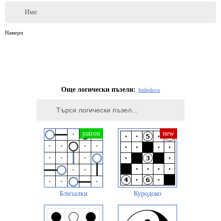
Име
Намери
Още логически пъзели:
hide
show
Близалки
Куродоко