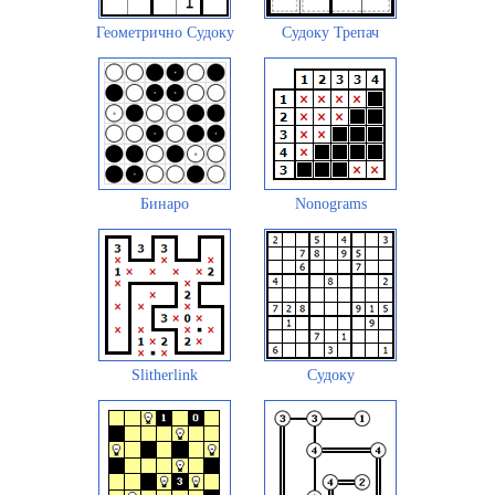
Геометрично Судоку
Судоку Трепач
Бинаро
Nonograms
Slitherlink
Судоку