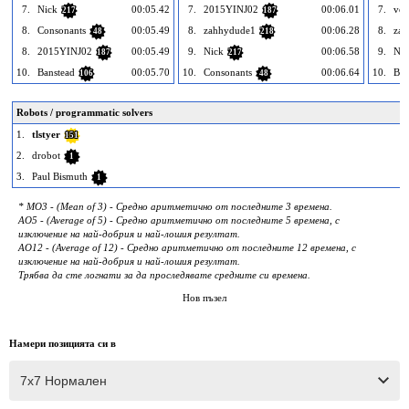
7.
Nick
00:05.42
7.
2015YINJ02
00:06.01
7.
vow
217
187
8.
Consonants
00:05.49
8.
zahhydude1
00:06.28
8.
za
48
218
8.
2015YINJ02
00:05.49
9.
Nick
00:06.58
9.
Nic
187
217
10.
Banstead
00:05.70
10.
Consonants
00:06.64
10.
Ban
106
48
Robots / programmatic solvers
1.
tlstyer
151
2.
drobot
1
3.
Paul Bismuth
1
* MO3 - (Mean of 3) - Средно аритметично от последните 3 времена.
AO5 - (Average of 5) - Средно аритметично от последните 5 времена, с
изключение на най-добрия и най-лошия резултат.
AO12 - (Average of 12) - Средно аритметично от последните 12 времена, с
изключение на най-добрия и най-лошия резултат.
Трябва да сте логнати за да проследявате средните си времена.
Нов пъзел
Намери позицията си в