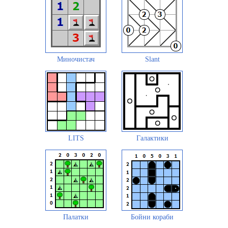
Миночистач
Slant
LITS
Галактики
Палатки
Бойни кораби