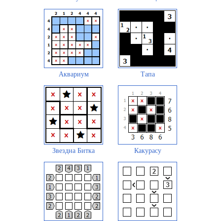
Аквариум
Тапа
Звездна Битка
Какурасу