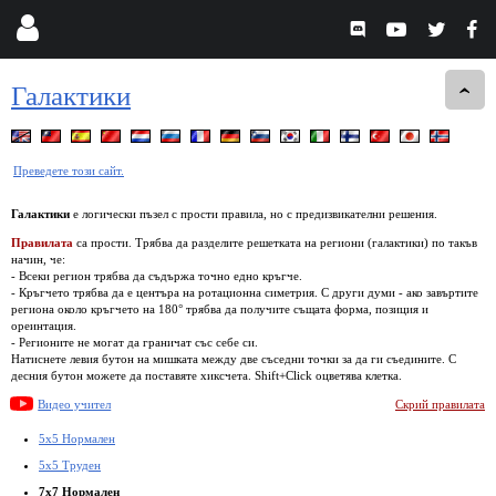
Галактики
Преведете този сайт.
Галактики
е логически пъзел с прости правила, но с предизвикателни решения.
Правилата
са прости. Трябва да разделите решетката на региони (галактики) по такъв
начин, че:
- Всеки регион трябва да съдържа точно едно кръгче.
- Кръгчето трябва да е центъра на ротационна симетрия. С други думи - ако завъртите
региона около кръгчето на 180° трябва да получите същата форма, позиция и
ореинтация.
- Регионите не могат да граничат със себе си.
Натиснете левия бутон на мишката между две съседни точки за да ги съедините. С
десния бутон можете да поставяте хиксчета. Shift+Click оцветява клетка.
Видео учител
Скрий правилата
5x5 Нормален
5x5 Труден
7x7 Нормален