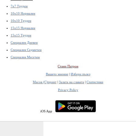
7x7 Труден
10x10 Нормален
10x10 Труден
15x15 Нормален
15x15 Труден
Специален Дневен
Специален Седмичен
Специален Месечен
Стани Патрон
Вашето мнение
|
Избери пъзел
Масов (С)принт
|
Залата на славата
|
Статистики
Privacy Policy
iOS App