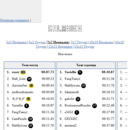
Премахни рекламите
|
Докладвай тази реклама
5x5 Нормален
|
5x5 Труден
|
7x7 Нормален
|
7x7 Труден
|
10x10 Нормален
|
10x10
Труден
|
15x15 Нормален
|
15x15 Труден
Нов пъзел
Този месец
Тази седмица
1.
rozer
00:07.73
1.
Variellie
00:10.87
1.
---
212
9
2.
Half_Line
00:09.23
2.
FangTianyi
00:11.34
2.
---
39
3.
AaroninSac
00:09.43
3.
Hahllyicssa
00:11.70
3.
---
35
43
4.
melhoedramatic
00:09.89
4.
Islammedl
00:18.53
4.
---
5.
モグモグ
00:10.05
5.
gabobr
00:21.71
5.
---
62
51
6.
Variellie
00:10.87
6.
ProfessionalPuzzler
00:22.48
6.
---
9
17
7.
FangTianyi
00:11.34
7.
e5452
00:27.89
7.
---
2
8.
CamPuzzle
00:11.45
8.
GECGEC
00:35.77
8.
---
38
9.
Hahllyicssa
00:11.70
9.
anestesi2
00:37.89
9.
---
43