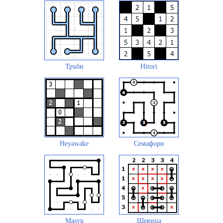
Тръби
Hitori
Heyawake
Семафори
Masyu
Шевица