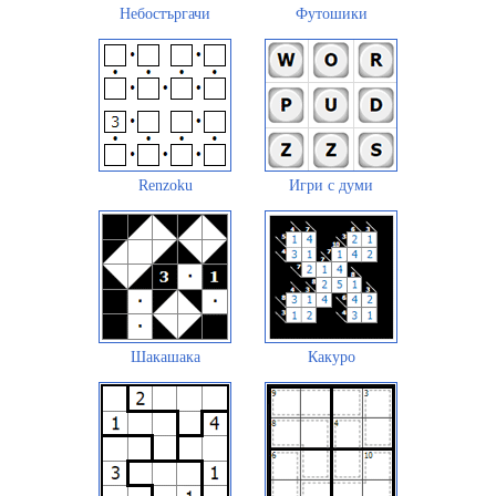
Небостъргачи
Футошики
Renzoku
Игри с думи
Шакашака
Какуро